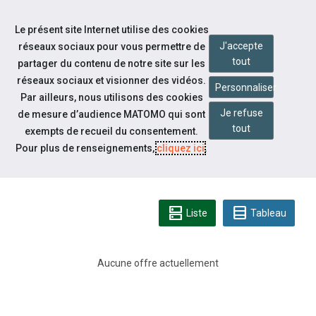
Accéder à notre page Facebook
Accéder à notre page Linkedin
Aller à la navigation
Le présent site Internet utilise des cookies
Aller au contenu
J'accepte
réseaux sociaux pour vous permettre de
tout
partager du contenu de notre site sur les
réseaux sociaux et visionner des vidéos.
Personnaliser
Par ailleurs, nous utilisons des cookies
Je refuse
de mesure d’audience MATOMO qui sont
Espace candidat
tout
exempts de recueil du consentement.
CONSULTEZ LES OFFRES
Pour plus de renseignements,
cliquez ici
.
D'EMPLOI
dns
table_rows
Liste
Tableau
Aucune offre actuellement