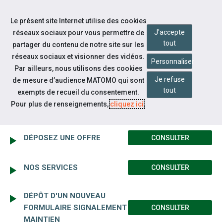
Accéder à notre page Facebook
Accéder à notre page Linkedin
Aller à la navigation
Le présent site Internet utilise des cookies
Aller au contenu
J'accepte
réseaux sociaux pour vous permettre de
tout
partager du contenu de notre site sur les
réseaux sociaux et visionner des vidéos.
Personnaliser
Par ailleurs, nous utilisons des cookies
Je refuse
de mesure d’audience MATOMO qui sont
Espace employeur
tout
exempts de recueil du consentement.
ESPACE EMPLOYEUR
Pour plus de renseignements,
cliquez ici
.
DÉPOSEZ UNE OFFRE
CONSULTER
NOS SERVICES
CONSULTER
DÉPÔT D'UN NOUVEAU
FORMULAIRE SIGNALEMENT
CONSULTER
MAINTIEN