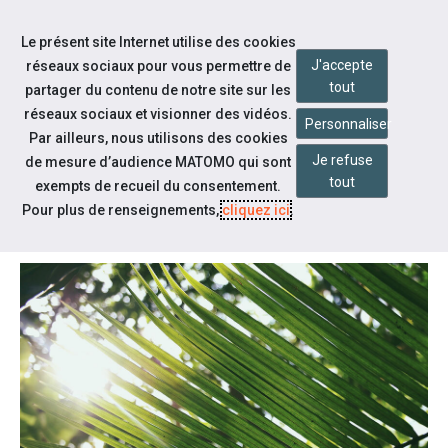
Accéder à notre page Facebook
Accéder à notre page Linkedin
Aller à la navigation
Le présent site Internet utilise des cookies
Aller au contenu
J'accepte
réseaux sociaux pour vous permettre de
tout
partager du contenu de notre site sur les
réseaux sociaux et visionner des vidéos.
Personnaliser
Par ailleurs, nous utilisons des cookies
Je refuse
de mesure d’audience MATOMO qui sont
Qui sommes-nous ?
tout
exempts de recueil du consentement.
NOTRE CAP EMPLOI
Pour plus de renseignements,
cliquez ici
.