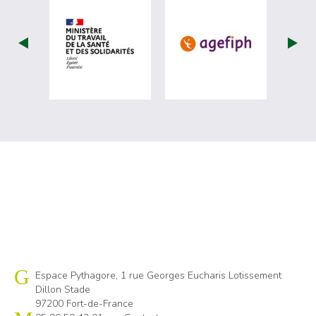
visiter les site de Ministère du travail (
visiter les si
Cap emploi 972
Espace Pythagore, 1 rue Georges Eucharis Lotissement
Dillon Stade
97200 Fort-de-France