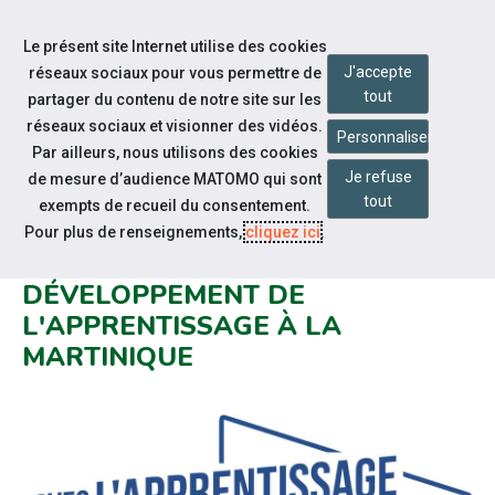
Accéder à notre page Facebook
Accéder à notre page Linkedin
Aller à la navigation
Le présent site Internet utilise des cookies
Aller au contenu
J'accepte
réseaux sociaux pour vous permettre de
tout
partager du contenu de notre site sur les
réseaux sociaux et visionner des vidéos.
Personnaliser
Par ailleurs, nous utilisons des cookies
Je refuse
de mesure d’audience MATOMO qui sont
Notre actualité
tout
exempts de recueil du consentement.
CAP EMPLOI ET LE D2AH,
Pour plus de renseignements,
cliquez ici
.
PARTENAIRES POUR LE
DÉVELOPPEMENT DE
L'APPRENTISSAGE À LA
MARTINIQUE